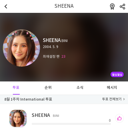
SHEENA
SHEENA
BINI
2004. 5. 9
최애설정 팬
23
열심열심
투표
순위
소식
메시지
8월 1주차 International 투표
투표 전체보기
SHEENA
BINI
0