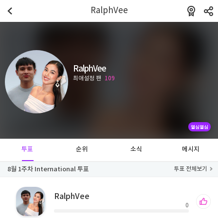
RalphVee
RalphVee
최애설정 팬
109
열심열심
투표
순위
소식
메시지
8월 1주차 International 투표
투표 전체보기
RalphVee
0