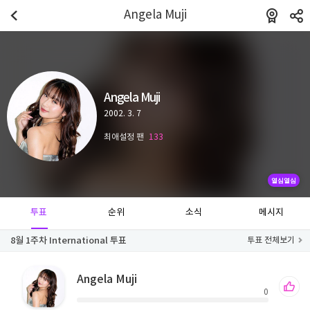
Angela Muji
Angela Muji
2002. 3. 7
최애설정 팬
133
열심열심
투표
순위
소식
메시지
8월 1주차 International 투표
투표 전체보기
Angela Muji
0