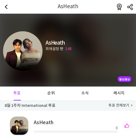
AsHeath
AsHeath
최애설정 팬
148
열심열심
투표
순위
소식
메시지
8월 1주차 International 투표
투표 전체보기
AsHeath
0