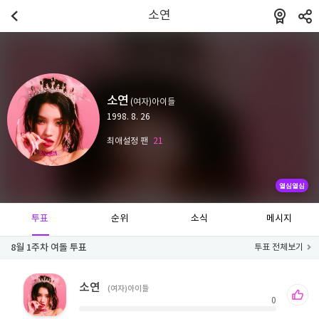
소연
소연
(여자)아이들
1998. 8. 26
최애설정 팬
21
열심열심
투표
순위
소식
메시지
8월 1주차 여돌 투표
투표 전체보기
소연
(여자)아이들
0