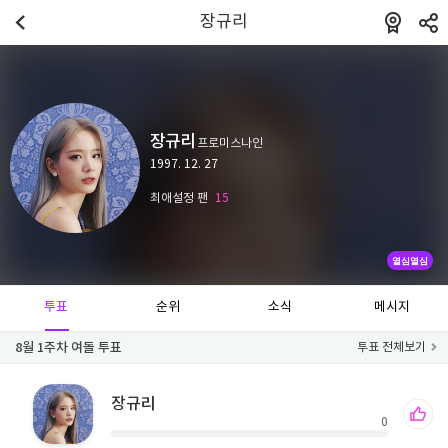
장규리
장규리
프로미스나인
1997. 12. 27
최애설정 팬
15
열심열심
투표
순위
소식
메시지
8월 1주차 여돌 투표
투표 전체보기
장규리
0