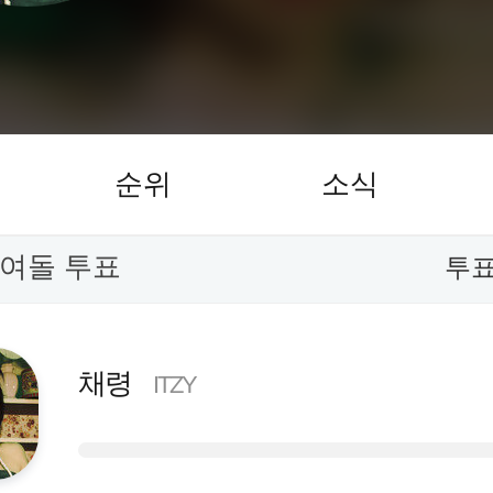
순위
소식
 여돌 투표
투표
채령
ITZY