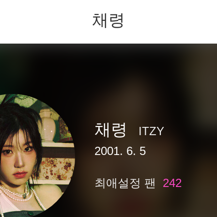
채령
채령
ITZY
2001. 6. 5
최애설정 팬
242