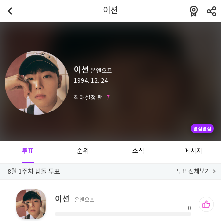
이션
이션
온앤오프
1994. 12. 24
최애설정 팬
7
열심열심
투표
순위
소식
메시지
8월 1주차 남돌 투표
투표 전체보기
이션
온앤오프
0