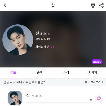
산
산
에이티즈
1999. 7. 10
최애설정 팬
93
열심열심
투표
순위
소식
메시지
운동 자극 제대로 주는 아이돌은?
투표 전체보기
산
에이티즈
0