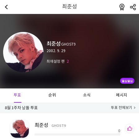
최준성
최준성
GHOST9
2002. 9. 29
최애설정 팬
2
열심열심
투표
순위
소식
메시지
8월 1주차 남돌 투표
투표 전체보기
최준성
GHOST9
0