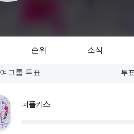
순위
소식
 여그룹 투표
투표
퍼플키스