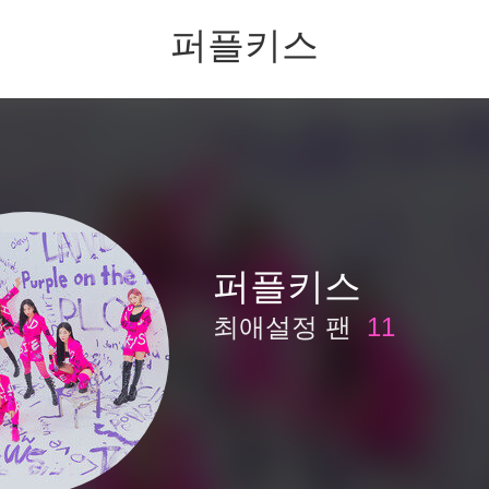
퍼플키스
퍼플키스
최애설정 팬
11