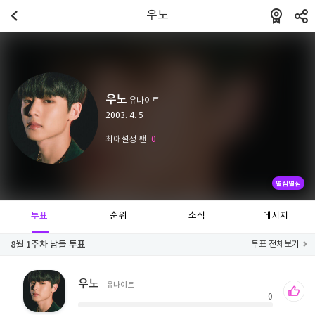
우노
우노
유나이트
2003. 4. 5
최애설정 팬
0
열심열심
투표
순위
소식
메시지
8월 1주차 남돌 투표
투표 전체보기
우노
유나이트
0