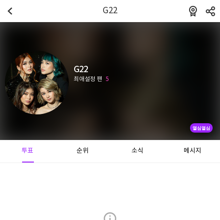
G22
G22
최애설정 팬
5
열심열심
투표
순위
소식
메시지