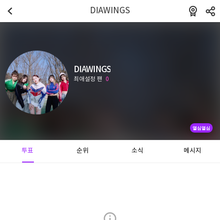
DIAWINGS
DIAWINGS
최애설정 팬
0
열심열심
투표
순위
소식
메시지