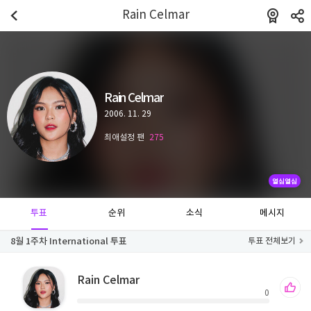
Rain Celmar
Rain Celmar
2006. 11. 29
최애설정 팬
275
열심열심
투표
순위
소식
메시지
8월 1주차 International 투표
투표 전체보기
Rain Celmar
0