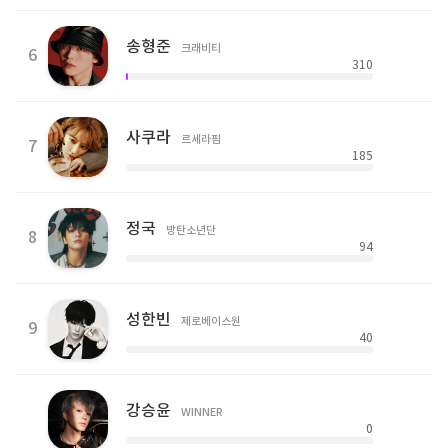
송형준
크래비티
6
310
사쿠라
르세라핌
7
185
정국
방탄소년단
8
94
성한빈
제로베이스원
9
40
강승윤
WINNER
0