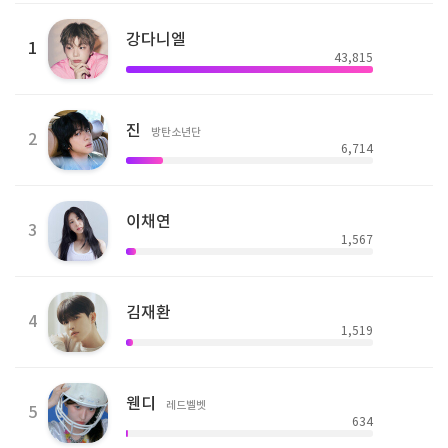
강다니엘
1
43,815
진
방탄소년단
2
6,714
이채연
3
1,567
김재환
4
1,519
웬디
레드벨벳
5
634