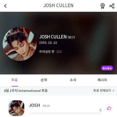
JOSH CULLEN
JOSH CULLEN
SB19
1993. 10. 22
최애설정 팬
252
열심열심
투표
순위
소식
메시지
8월 1주차 International 투표
투표 전체보기
JOSH
SB19
0