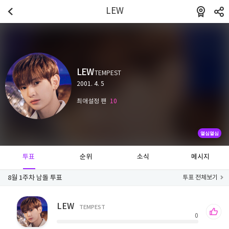
LEW
LEW
TEMPEST
2001. 4. 5
최애설정 팬
10
열심열심
투표
순위
소식
메시지
8월 1주차 남돌 투표
투표 전체보기
LEW
TEMPEST
0