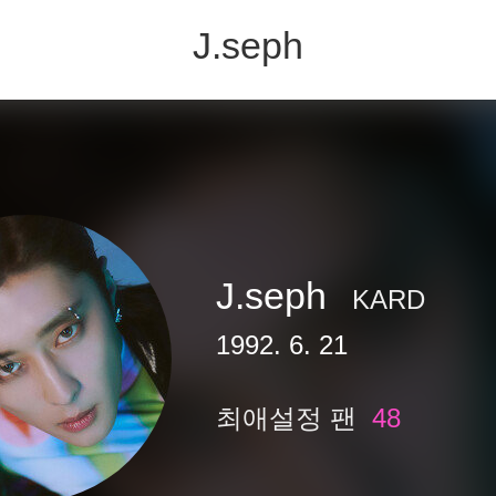
J.seph
J.seph
KARD
1992. 6. 21
최애설정 팬
48