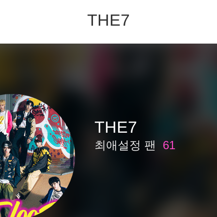
THE7
THE7
최애설정 팬
61