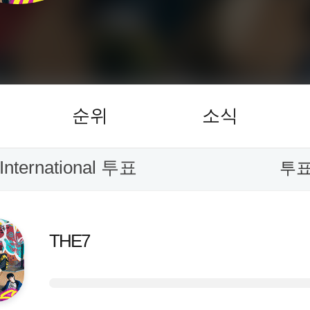
순위
소식
nternational 투표
투표
THE7