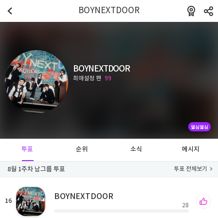
BOYNEXTDOOR
BOYNEXTDOOR
최애설정 팬
99
열심열심
투표
순위
소식
메시지
8월 1주차 남그룹 투표
투표 전체보기
BOYNEXTDOOR
16
28