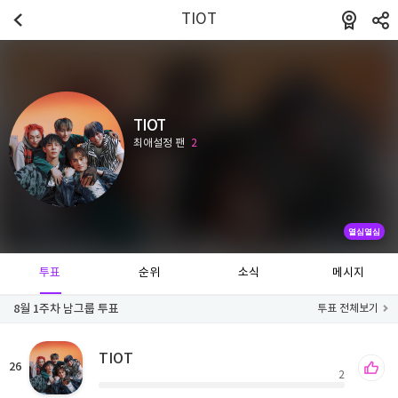
TIOT
TIOT
최애설정 팬
2
열심열심
투표
순위
소식
메시지
8월 1주차 남그룹 투표
투표 전체보기
TIOT
26
2