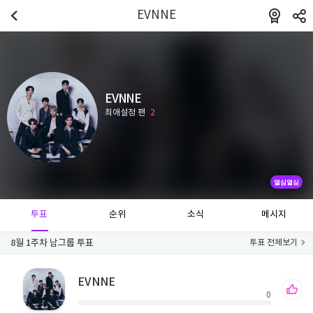
EVNNE
EVNNE
최애설정 팬
2
열심열심
투표
순위
소식
메시지
8월 1주차 남그룹 투표
투표 전체보기
EVNNE
0