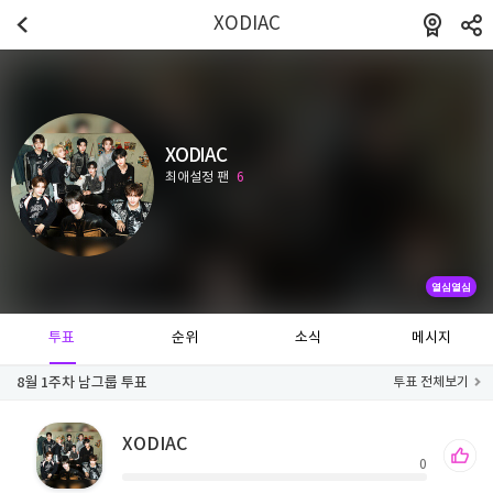
XODIAC
XODIAC
최애설정 팬
6
열심열심
투표
순위
소식
메시지
8월 1주차 남그룹 투표
투표 전체보기
XODIAC
0